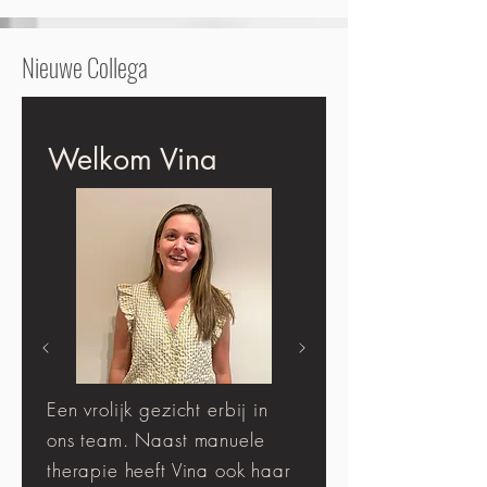
Nieuwe Collega
Welkom Vina
Een vrolijk gezicht erbij in
ons team. Naast manuele
therapie heeft Vina ook haar