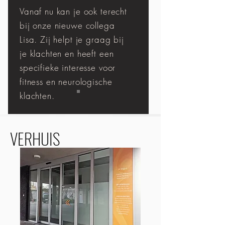
Vanaf nu kan je ook terecht
bij onze nieuwe collega
Lisa. Zij helpt je graag bij
je klachten en heeft een
specifieke interesse voor
fitness en neurologische
klachten.
VERHUIS