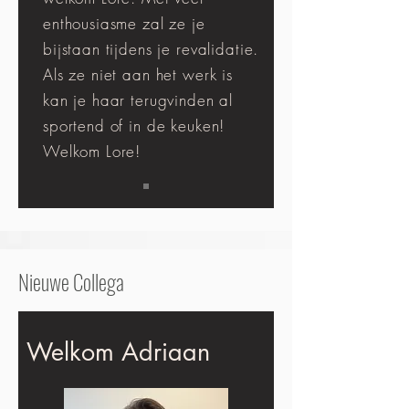
enthousiasme zal ze je
bijstaan tijdens je revalidatie.
Als ze niet aan het werk is
kan je haar terugvinden al
sportend of in de keuken!
Welkom Lore!
Nieuwe Collega
Welkom Adriaan