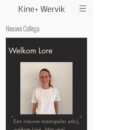
Kine+ Wervik
Nieuwe Collega
Welkom Lore
Een nieuwe teamspeler erbij,
welkom Lore. Met veel