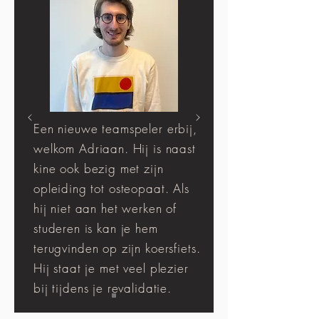
Een nieuwe teamspeler erbij,
welkom Adriaan. Hij is naast
kine ook bezig met zijn
opleiding tot osteopaat. Als
hij niet aan het werken of
studeren is kan je hem
terugvinden op zijn koersfiets.
Hij staat je met veel plezier
bij tijdens je revalidatie.