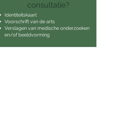
consultatie?
Identiteitskaart
Voorschrift van de arts
Verslagen van medische onderzoeken
en/of beeldvorming
Wat kost een behandeling?
Wij werken gedeconventioneerd en
hanteren de volgende tarieven:
Behandeling in de praktijk
: 38 euro
Eerste behandeling:
45 euro