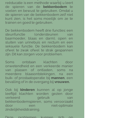
reëducatie is een methode waarbij u leert
de spieren van de
bekkenbodem
te
voelen en bewust te gebruiken. Omdat u
de spieren van de bekkenbodem zelf niet
kunt zien, is het soms moeilijk om ze te
trainen en goed te gebruiken.
De bekkenbodem heeft drie functies: een
steunfunctie (ondersteunen van
baarmoeder, blaas en darm), open en
sluiten van urinebuis en rectum en een
seksuele functie. De bekkenbodem kan
ofwel te zwak ofwel te strak gespannen
zijn. Dit kan zorgen voor problemen.
Soms ontstaan klachten door
onwetendheid en een verkeerde manier
van plassen of ontlasten, soms na
meerdere blaasontstekingen, na een
buik- of prostaatoperatie bij
mannen
, een
bevalling of in de overgang bij
vrouwen.
Ook bij
kinderen
kunnen al op jonge
leeftijd klachten worden gezien door
verkeerd gebruik van
bekkenbodemspieren, soms veroorzaakt
door een niet-optimale
zindelijkheidstraining.
Deze problemen kunnen zich op