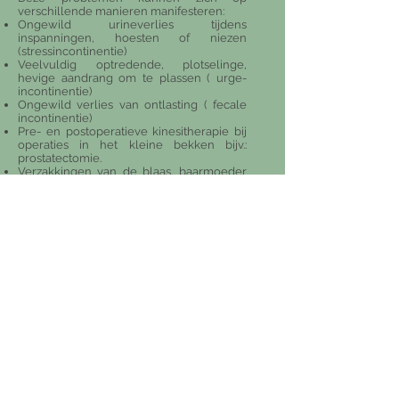
verschillende manieren manifesteren:
Ongewild urineverlies tijdens
inspanningen, hoesten of niezen
(stressincontinentie)
Veelvuldig optredende, plotselinge,
hevige aandrang om te plassen ( urge-
incontinentie)
Ongewild verlies van ontlasting ( fecale
incontinentie)
Pre- en postoperatieve kinesitherapie bij
operaties in het kleine bekken bijv.:
prostatectomie.
Verzakkingen van de blaas, baarmoeder
of darmen ( tot een bepaald stadium
beperkt)
Pijn bij geslachtsgemeenschap
(vaginisme)
Obstipatie
Enuresis nocturna (bedplassen)
Pre - en postnatale
bekkenbodembegeleiding.
Blaasverzakking (cystocele),
darmverzakking (rectocele),…
Bekkenbodemtherapie heeft tot doel om
de spieren van de
bekkenbodem te
versterken of te relaxeren
afhankelijk van
de problematiek. Het bewust maken van
en het aanleren van technieken om deze
spieren op het juiste moment en op de