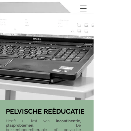
Kine+ Wervik
PELVISCHE REËDUCATIE
Heeft u last van
incontinentie,
plasproblemen
. De
bekkenbodemtherapie of pelvische